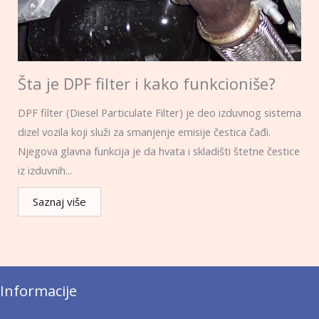
Šta je DPF filter i kako funkcioniše?
DPF filter (Diesel Particulate Filter) je deo izduvnog sistema
dizel vozila koji služi za smanjenje emisije čestica čađi.
Njegova glavna funkcija je da hvata i skladišti štetne čestice
iz izduvnih...
Saznaj više
Informacije