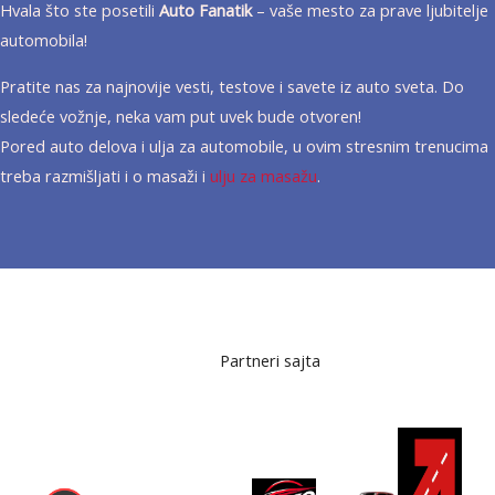
Hvala što ste posetili
Auto Fanatik
– vaše mesto za prave ljubitelje
automobila!
Pratite nas za najnovije vesti, testove i savete iz auto sveta. Do
sledeće vožnje, neka vam put uvek bude otvoren!
Pored auto delova i ulja za automobile, u ovim stresnim trenucima
treba razmišljati i o masaži i
ulju za masažu
.
Partneri sajta