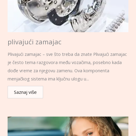
plivajući zamajac
Plivajući zamajac – sve što treba da znate Plivajući zamajac
je često tema razgovora među vozačima, posebno kada
dođe vreme za njegovu zamenu. Ova komponenta
menjačkog sistema ima ključnu ulogu u...
Saznaj više