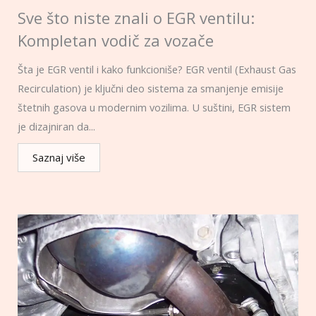
Sve što niste znali o EGR ventilu:
Kompletan vodič za vozače
Šta je EGR ventil i kako funkcioniše? EGR ventil (Exhaust Gas
Recirculation) je ključni deo sistema za smanjenje emisije
štetnih gasova u modernim vozilima. U suštini, EGR sistem
je dizajniran da...
Saznaj više