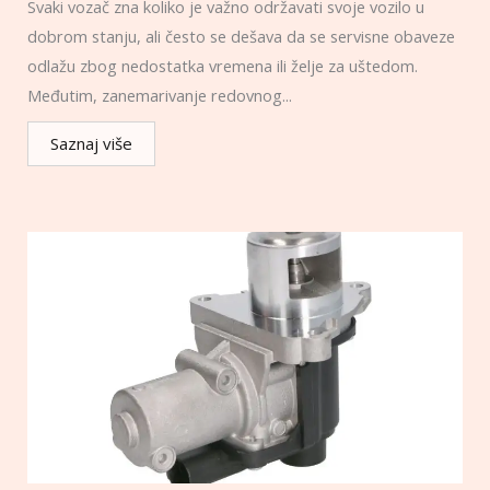
Svaki vozač zna koliko je važno održavati svoje vozilo u
dobrom stanju, ali često se dešava da se servisne obaveze
odlažu zbog nedostatka vremena ili želje za uštedom.
Međutim, zanemarivanje redovnog...
Saznaj više