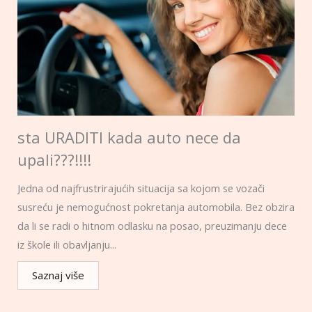
sta URADITI kada auto nece da
upali???!!!!
Jedna od najfrustrirajućih situacija sa kojom se vozači
susreću je nemogućnost pokretanja automobila. Bez obzira
da li se radi o hitnom odlasku na posao, preuzimanju dece
iz škole ili obavljanju...
Saznaj više