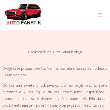
Skip
to
content
Dobrodošli na Auto Fanatik blog!
Ovdje ćete pronaći sve što Vam je potrebno za savršen odnos s
Vašim vozilom.
Od korisnih saveta o održavanju, do najnovijih vesti iz sveta
automobila – naš cilj je da vas informišemo, inspirišemo i
pomognemo da svaki kilometar vožnje bude lakši. Bilo da ste
iskusni entuzijasta ili početnik, naš blog je pravo mesto za vas.